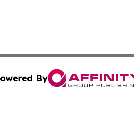
owered By
ubmit Press Release
Terms & Conditions
Copyright/DMCA
Inc. dba Affinity Group Publishing & Macao Business Journ
Cookie Settings / Your Privacy Choices