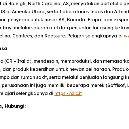
t di Raleigh, North Carolina, AS, menyatukan portofolio
IS di Amerika Utara, serta Laboratorios Indas dan Attend
 penyerap untuk pasar AS, Kanada, Eropa, dan ekspor di
 bayi melalui saluran ritel dan penjualan langsung ke ko
elino, Comfees,
dan
Reassure
. Pelajari selengkapnya di
ww
losa
co (CR – Italia), mendesain, memproduksi, dan memasark
, dan produk kebersihan untuk hewan peliharaan. Produk-p
ti jompo dan rumah sakit, serta melalui penjualan langsung
, perusahaan ini juga memiliki beberapa merek (Soffisof, 
Pelajari selengkapnya di
https://silc.it
, Hubungi: